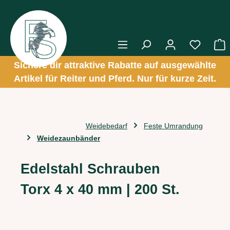
alt springen
W
Sichere dir attraktive Rabatte auf ausgewählte
Artikel für Reiter und Pferd. Nur für kurze Zeit.
Weidebedarf
Feste Umrandung
Weidezaunbänder
Edelstahl Schrauben
Torx 4 x 40 mm | 200 St.