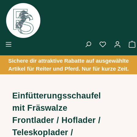
Zum Hauptinhalt springen
Sichere dir attraktive Rabatte auf ausgewählte
Artikel für Reiter und Pferd. Nur für kurze Zeit.
Einfütterungsschaufel
mit Fräswalze
Frontlader / Hoflader /
Teleskoplader /