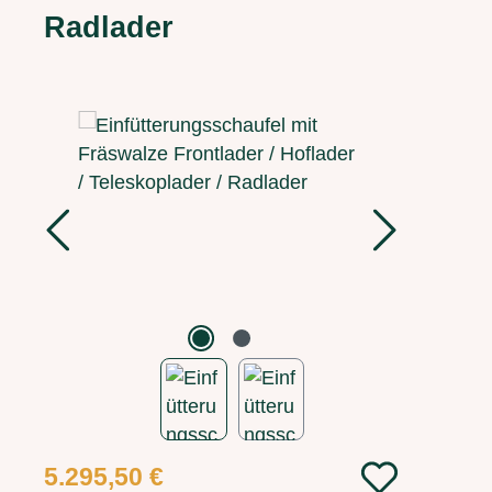
Radlader
Bildergalerie überspringen
Regulärer Preis:
5.295,50 €