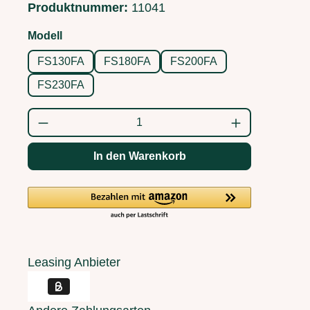
Produktnummer:
11041
auswählen
Modell
FS130FA
FS180FA
FS200FA
FS230FA
Produkt Anzahl: Gib den gewünschten Wert
In den Warenkorb
Leasing Anbieter