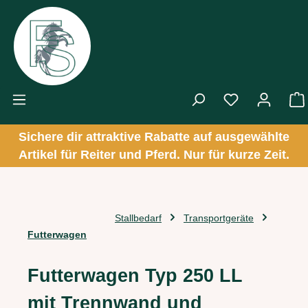
Zum Hauptinhalt springen
Sichere dir attraktive Rabatte auf ausgewählte
Artikel für Reiter und Pferd. Nur für kurze Zeit.
Stallbedarf
Transportgeräte
Futterwagen
Futterwagen Typ 250 LL
mit Trennwand und