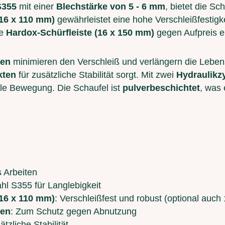
S355
mit einer
Blechstärke von 5 - 6 mm
, bietet die Sc
(16 x 110 mm)
gewährleistet eine hohe Verschleißfestigke
te
Hardox-Schürfleiste (16 x 150 mm)
gegen Aufpreis er
den
minimieren den Verschleiß und verlängern die Leben
kten
für zusätzliche Stabilität sorgt. Mit zwei
Hydraulikz
lle Bewegung. Die Schaufel ist
pulverbeschichtet
, was
es Arbeiten
ahl S355 für Langlebigkeit
(16 x 110 mm)
: Verschleißfest und robust (optional auc
den
: Zum Schutz gegen Abnutzung
ätzliche Stabilität