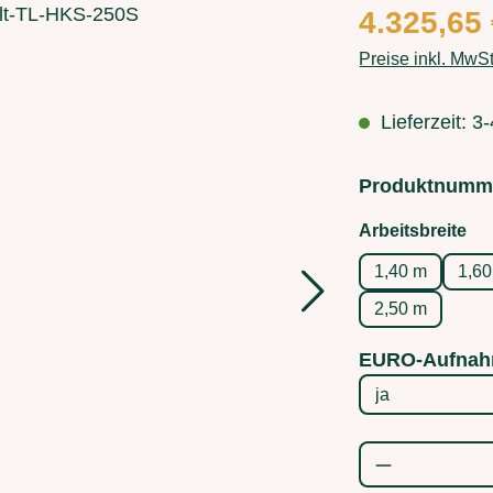
4.325,65
Preise inkl. MwS
Lieferzeit: 
Produktnumm
au
Arbeitsbreite
1,40 m
1,6
2,50 m
EURO-Aufnah
Produkt Anz