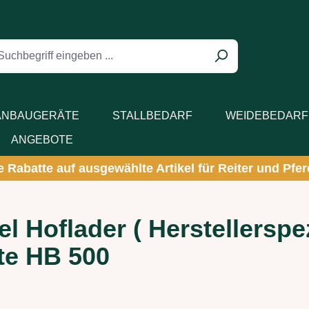
 ENTHÄLT 0 POSITIONEN. DER GESAMTWERT BETRÄGT 
ANBAUGERÄTE
STALLBEDARF
WEIDEBEDARF
ANGEBOTE
ve Rabatte auf ausgewählte Artikel für Reiter und Pferd
l Hoflader ( Herstellersp
ste HB 500