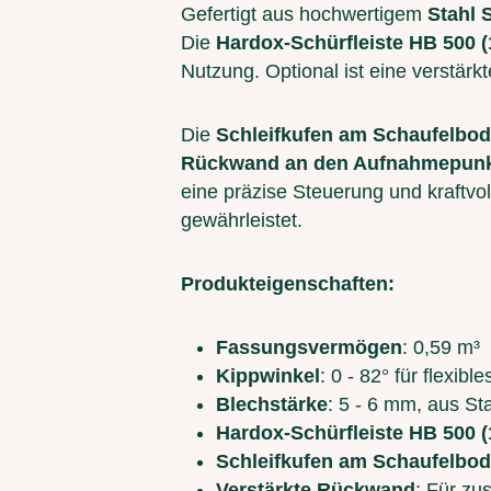
Gefertigt aus hochwertigem
Stahl 
Die
Hardox-Schürfleiste HB 500 
Nutzung. Optional ist eine verstärk
Die
Schleifkufen am Schaufelbo
Rückwand an den Aufnahmepun
eine präzise Steuerung und kraftvo
gewährleistet.
Produkteigenschaften:
Fassungsvermögen
: 0,59 m³
Kippwinkel
: 0 - 82° für flexibl
Blechstärke
: 5 - 6 mm, aus St
Hardox-Schürfleiste HB 500 
Schleifkufen am Schaufelbo
Verstärkte Rückwand
: Für zus