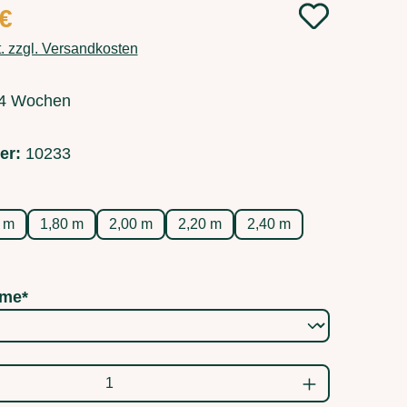
 €
t. zzgl. Versandkosten
3-4 Wochen
er:
10233
swählen
0 m
1,80 m
2,00 m
2,20 m
2,40 m
me*
ahl: Gib den gewünschten Wert ein oder b