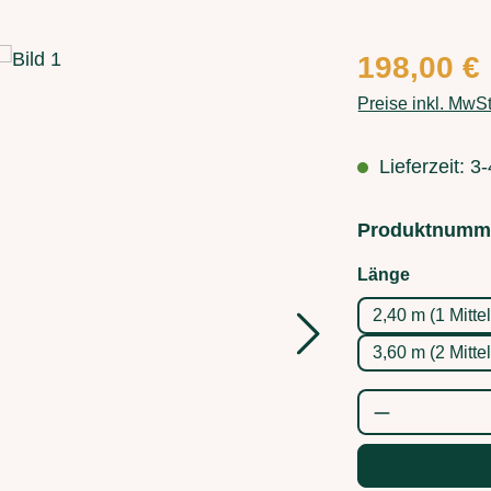
Regulärer Preis
198,00 €
Preise inkl. MwS
Lieferzeit: 
Produktnumm
auswähl
Länge
2,40 m (1 Mitte
3,60 m (2 Mitte
Produkt Anz