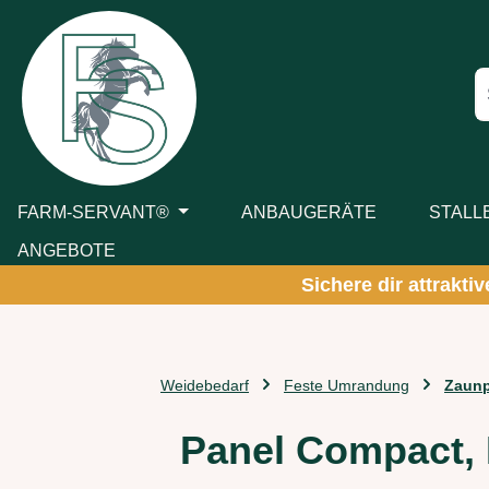
m Hauptinhalt springen
Zur Suche springen
Zur Hauptnavigation springen
FARM-SERVANT®
ANBAUGERÄTE
STALL
ANGEBOTE
Sichere dir attrakti
Weidebedarf
Feste Umrandung
Zaunp
Panel Compact,