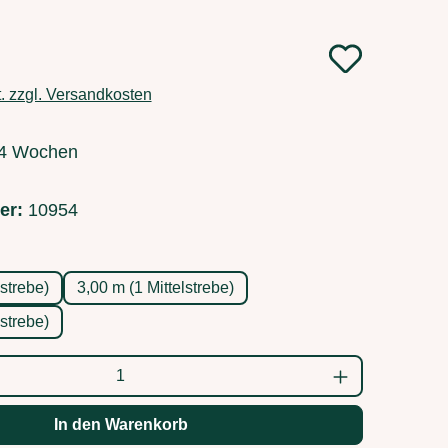
:
t. zzgl. Versandkosten
3-4 Wochen
er:
10954
en
lstrebe)
3,00 m (1 Mittelstrebe)
lstrebe)
ahl: Gib den gewünschten Wert ein oder b
In den Warenkorb