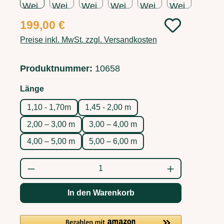
Regulärer Preis:
199,00 €
Preise inkl. MwSt. zzgl. Versandkosten
Produktnummer:
10658
auswählen
Länge
1,10 - 1,70m
1,45 - 2,00 m
2,00 – 3,00 m
3,00 – 4,00 m
4,00 – 5,00 m
5,00 – 6,00 m
Produkt Anzahl: Gib den gewünschten Wert
In den Warenkorb