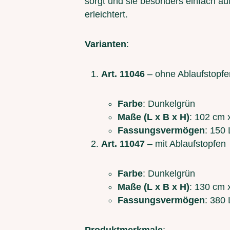
sorgt und sie besonders einfach au
erleichtert.
Varianten
:
Art. 11046
– ohne Ablaufstopfe
Farbe
: Dunkelgrün
Maße (L x B x H)
: 102 cm 
Fassungsvermögen
: 150 
Art. 11047
– mit Ablaufstopfen
Farbe
: Dunkelgrün
Maße (L x B x H)
: 130 cm 
Fassungsvermögen
: 380 