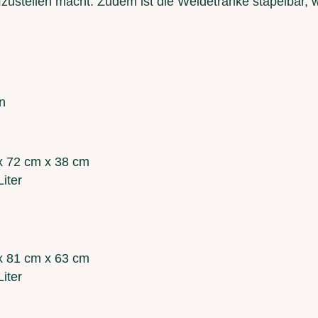
fzustellen macht. Zudem ist die Weidetränke stapelbar,
n
x 72 cm x 38 cm
Liter
x 81 cm x 63 cm
Liter