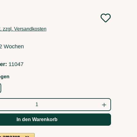
:
t. zzgl. Versandkosten
1-2 Wochen
er:
11047
auswählen
ögen
ahl: Gib den gewünschten Wert ein oder b
In den Warenkorb