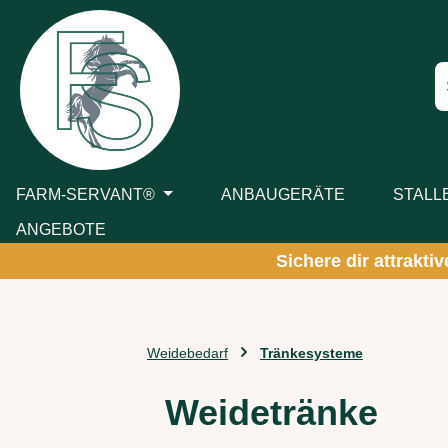
m Hauptinhalt springen
Zur Suche springen
Zur Hauptnavigation springen
FARM-SERVANT®
ANBAUGERÄTE
STALL
ANGEBOTE
Sichere dir attrakti
Weidebedarf
Tränkesysteme
Weidetränke