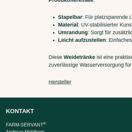
Produktmerkmale
:
Stapelbar
: Für platzsparende 
Material
: UV-stabilisierter Kun
Umrandung
: Sorgt für zusätzli
Leicht aufzustellen
: Einfaches
Diese
Weidetränke
ist eine prakti
zuverlässige Wasserversorgung für 
Hersteller
KONTAKT
®
FARM-SERVANT
Andreas Mehlhorn