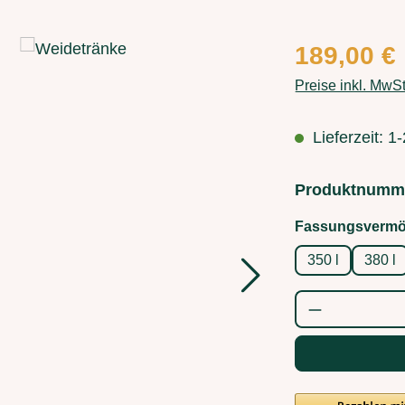
Regulärer Preis
189,00 €
Preise inkl. MwS
Lieferzeit: 
Produktnumm
Fassungsverm
350 l
380 l
Produkt Anz