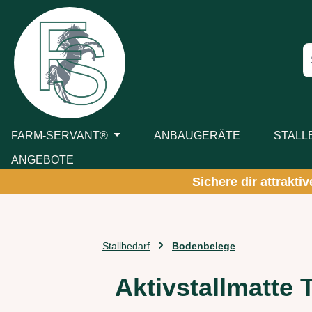
m Hauptinhalt springen
Zur Suche springen
Zur Hauptnavigation springen
FARM-SERVANT®
ANBAUGERÄTE
STALL
ANGEBOTE
Sichere dir attrakti
Stallbedarf
Bodenbelege
Aktivstallmatte 