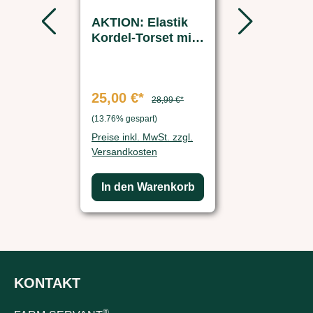
AKTION: Elastik
Ersatzakk
Kordel-Torset mit
- FARM-
Griff 2 Stk.
SERVANT
Futterauto
25,00 €*
37,49 €*
28,99 €*
7
(13.76% gespart)
(50.01% gespart)
Preise inkl. MwSt. zzgl.
Preise inkl. Mw
Versandkosten
Versandkosten
In den Warenkorb
In den Wa
KONTAKT
®