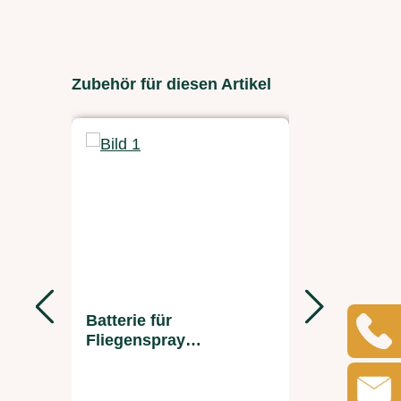
Produktgalerie überspringen
Zubehör für diesen Artikel
Batterie für
Fliegens
Fliegenspray
Sprühaut
Sprühautomat
Batterien