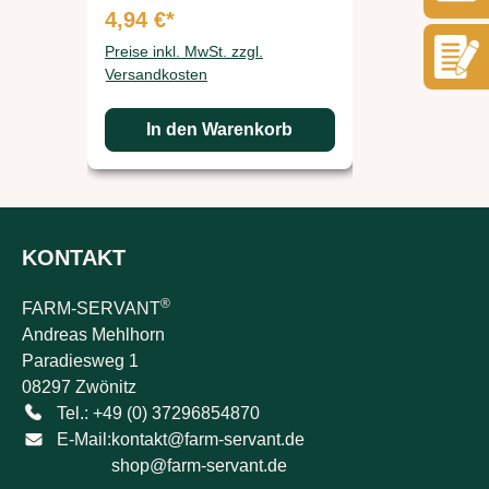
4,94 €*
32,00 €*
Preise inkl. MwSt. zzgl.
Preise inkl. 
Versandkosten
Versandkos
In den Warenkorb
In d
KONTAKT
®
FARM-SERVANT
Andreas Mehlhorn
Paradiesweg 1
08297 Zwönitz
Tel.: +49 (0) 37296854870
E-Mail:
kontakt@farm-servant.de
shop@farm-servant.de