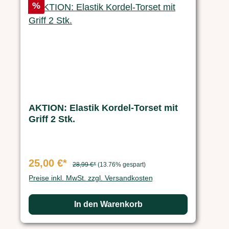
Rabatt
%
AKTION: Elastik Kordel-Torset mit
Griff 2 Stk.
25,00 €*
28,99 €*
(13.76% gespart)
Preise inkl. MwSt. zzgl. Versandkosten
In den Warenkorb