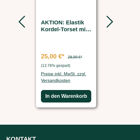
AKTION: Elastik
Ersatzakk
Kordel-Torset mit
- FARM-
Griff 2 Stk.
SERVANT
Futterauto
25,00 €*
37,49 €*
28,99 €*
7
(13.76% gespart)
(50.01% gespart)
Preise inkl. MwSt. zzgl.
Preise inkl. Mw
Versandkosten
Versandkosten
In den Warenkorb
In den Wa
KONTAKT