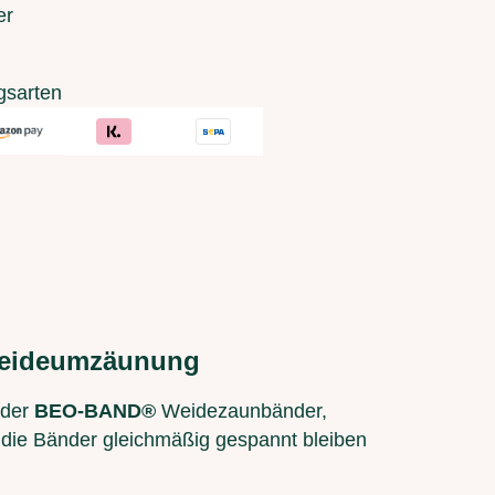
er
gsarten
Weideumzäunung
 der
BEO-BAND®
Weidezaunbänder,
 die Bänder gleichmäßig gespannt bleiben