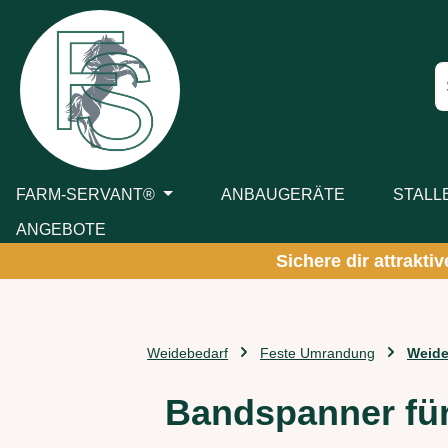
m Hauptinhalt springen
Zur Suche springen
Zur Hauptnavigation springen
FARM-SERVANT®
ANBAUGERÄTE
STALL
ANGEBOTE
Sichere dir attrakti
Weidebedarf
Feste Umrandung
Weide
Bandspanner f