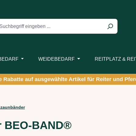
BEDARF
WEIDEBEDARF
REITPLATZ & RE
ve Rabatte auf ausgewählte Artikel für Reiter und Pferd
zaunbänder
ür BEO-BAND®