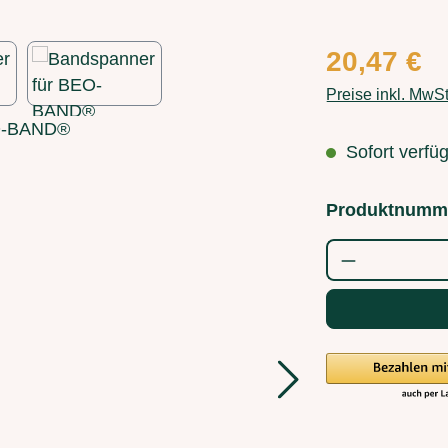
Regulärer Preis
20,47 €
Preise inkl. MwS
Sofort verfüg
Produktnumm
Produkt Anz