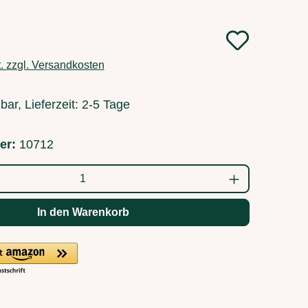
:
t. zzgl. Versandkosten
bar, Lieferzeit: 2-5 Tage
er:
10712
ahl: Gib den gewünschten Wert ein oder b
In den Warenkorb