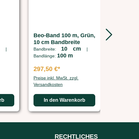
Beo-Band 100 m, Grün,
Beo-Band 50 m, We
10 cm Bandbreite
10 cm Ba
m
10 cm
|
Bandbreite:
|
Bandbreit
100 m
Bandlänge:
Bandlänge:
297,50 €*
163,63 €
Preise inkl. MwSt. zzgl.
Preise inkl. 
Versandkosten
Versandkos
rb
In den Warenkorb
In de
RECHTLICHES