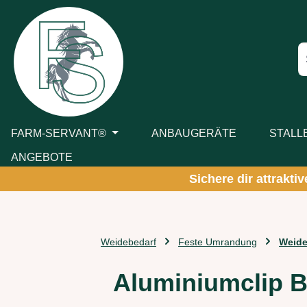
m Hauptinhalt springen
Zur Suche springen
Zur Hauptnavigation springen
FARM-SERVANT®
ANBAUGERÄTE
STALL
ANGEBOTE
Sichere dir attrakti
Weidebedarf
Feste Umrandung
Weide
Aluminiumclip B