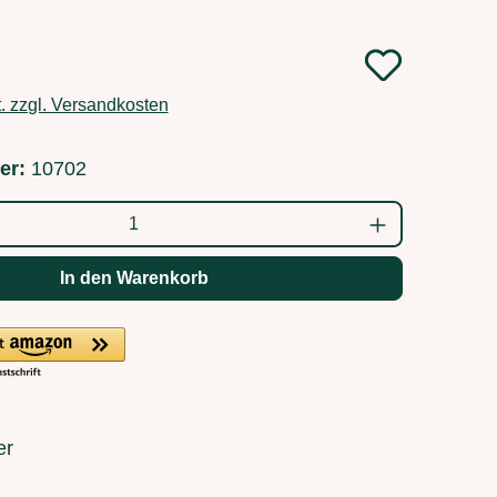
:
t. zzgl. Versandkosten
er:
10702
ahl: Gib den gewünschten Wert ein oder b
In den Warenkorb
er