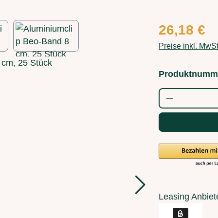
Regulärer Preis
26,18 €
Preise inkl. MwS
Produktnumm
Produkt Anz
Leasing Anbiet