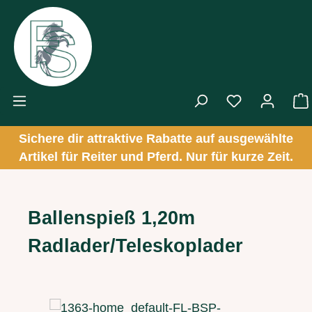
Zum Hauptinhalt springen
Sichere dir attraktive Rabatte auf ausgewählte
Artikel für Reiter und Pferd. Nur für kurze Zeit.
Ballenspieß 1,20m
Radlader/Teleskoplader
Bildergalerie überspringen