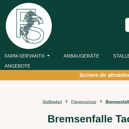
m Hauptinhalt springen
Zur Suche springen
Zur Hauptnavigation springen
FARM-SERVANT®
ANBAUGERÄTE
STALL
ANGEBOTE
Sichere dir attrakti
Stallbedarf
Fliegenschutz
Bremsenfall
Bremsenfalle T