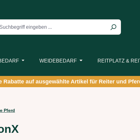
BEDARF
WEIDEBEDARF
REITPLATZ & RE
ve Rabatte auf ausgewählte Artikel für Reiter und Pferd
e Pferd
aonX