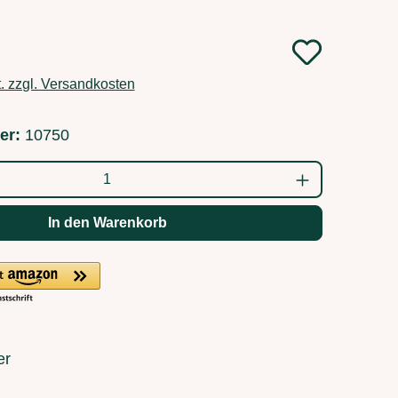
:
t. zzgl. Versandkosten
er:
10750
ahl: Gib den gewünschten Wert ein oder b
In den Warenkorb
er