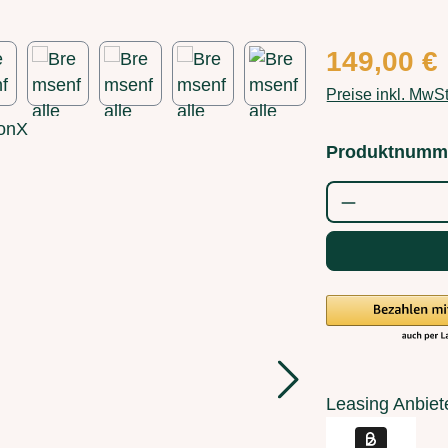
Regulärer Preis
149,00 €
Preise inkl. MwS
Produktnumm
Produkt Anz
Leasing Anbiet