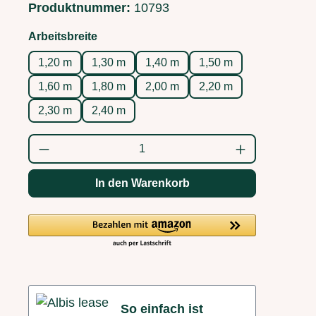
Produktnummer:
10793
auswählen
Arbeitsbreite
1,20 m
1,30 m
1,40 m
1,50 m
1,60 m
1,80 m
2,00 m
2,20 m
2,30 m
2,40 m
Produkt Anzahl: Gib den gewünschten Wert
In den Warenkorb
So einfach ist