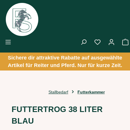
Zum Hauptinhalt springen
Sichere dir attraktive Rabatte auf ausgewählte
Artikel für Reiter und Pferd. Nur für kurze Zeit.
Stallbedarf
Futterkammer
FUTTERTROG 38 LITER
BLAU