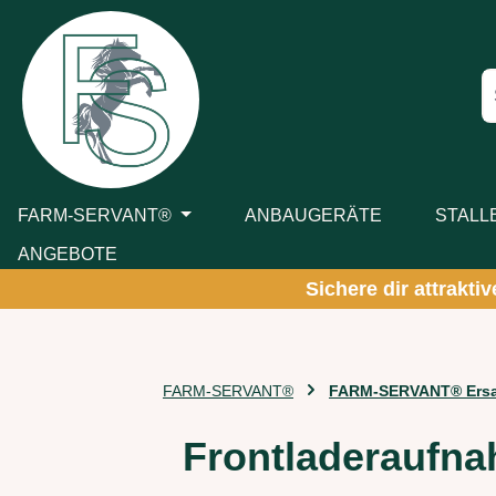
m Hauptinhalt springen
Zur Suche springen
Zur Hauptnavigation springen
FARM-SERVANT®
ANBAUGERÄTE
STALL
ANGEBOTE
Sichere dir attrakti
FARM-SERVANT®
FARM-SERVANT® Ersat
Frontladeraufn