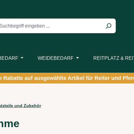
BEDARF
WEIDEBEDARF
REITPLATZ & RE
ve Rabatte auf ausgewählte Artikel für Reiter und Pferd
zteile und Zubehör
ahme