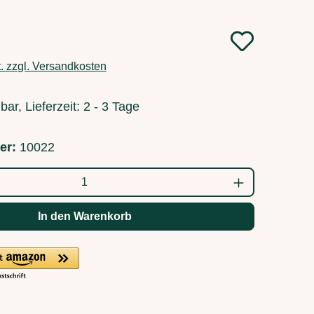
:
t. zzgl. Versandkosten
bar, Lieferzeit: 2 - 3 Tage
er:
10022
ahl: Gib den gewünschten Wert ein oder b
In den Warenkorb