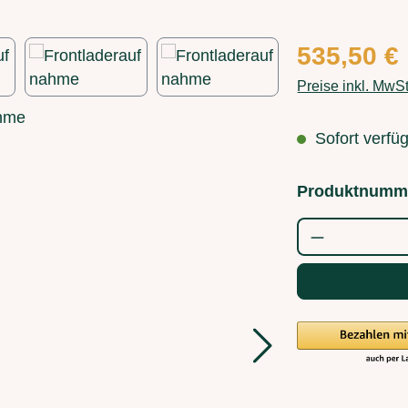
Regulärer Preis
535,50 €
Preise inkl. MwS
Sofort verfüg
Produktnumm
Produkt Anz