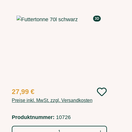
Bildergalerie überspringen
3D
Regulärer Preis:
27,99 €
Preise inkl. MwSt. zzgl. Versandkosten
Produktnummer:
10726
Produkt Anzahl: Gib den gewünschten Wert