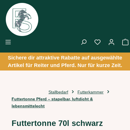
Zum Hauptinhalt springen
Sichere dir attraktive Rabatte auf ausgewählte
Artikel für Reiter und Pferd. Nur für kurze Zeit.
Stallbedarf
Futterkammer
Futtertonne Pferd – stapelbar, luftdicht &
lebensmittelecht
Futtertonne 70l schwarz