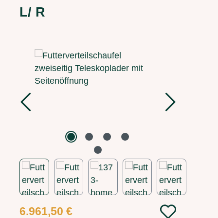
L/ R
Bildergalerie überspringen
Regulärer Preis:
6.961,50 €