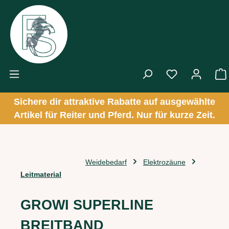
Zum Hauptinhalt springen
Sichere dir attraktive Rabatte auf ausgewählte
Artikel für Reiter und Pferd. Nur für kurze Zeit.
Weidebedarf
Elektrozäune
Leitmaterial
GROWI SUPERLINE
BREITBAND