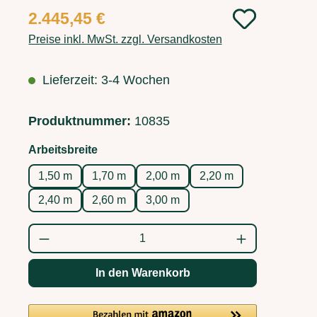
Regulärer Preis:
2.445,45 €
Preise inkl. MwSt. zzgl. Versandkosten
Lieferzeit: 3-4 Wochen
Produktnummer:
10835
auswählen
Arbeitsbreite
1,50 m
1,70 m
2,00 m
2,20 m
2,40 m
2,60 m
3,00 m
Produkt Anzahl: Gib den gewünschten Wert
In den Warenkorb