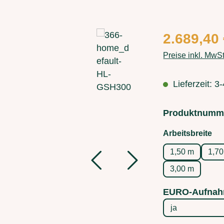
Regulärer Preis
2.689,40
Preise inkl. MwS
Lieferzeit: 
Produktnumm
au
Arbeitsbreite
1,50 m
1,7
3,00 m
EURO-Aufnah