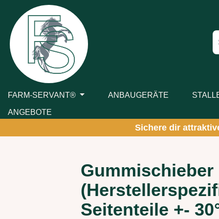
m Hauptinhalt springen
Zur Suche springen
Zur Hauptnavigation springen
FARM-SERVANT®
ANBAUGERÄTE
STALL
ANGEBOTE
Sichere dir attrakti
Gummischieber h
(Herstellerspezi
Seitenteile +- 30