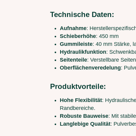
Technische Daten:
Aufnahme
: Herstellerspezifi
Schieberhöhe
: 450 mm
Gummileiste
: 40 mm Stärke, l
Hydraulikfunktion
: Schwenkba
Seitenteile
: Verstellbare Seiten
Oberflächenveredelung
: Pul
Produktvorteile:
Hohe Flexibilität
: Hydraulisch
Randbereiche.
Robuste Bauweise
: Mit stabi
Langlebige Qualität
: Pulverbe