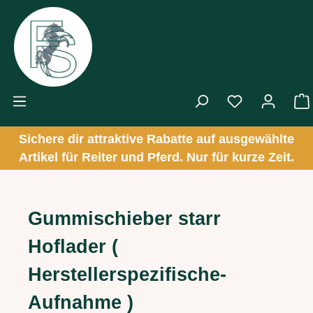
Zum Hauptinhalt springen
Sichere dir attraktive Rabatte auf ausgewählte
Artikel für Reiter und Pferd. Nur für kurze Zeit.
Gummischieber starr
Hoflader (
Herstellerspezifische-
Aufnahme )