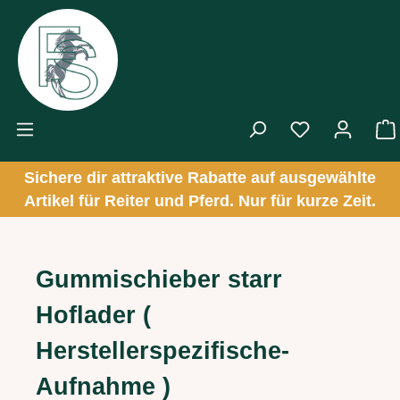
Zum Hauptinhalt springen
Sichere dir attraktive Rabatte auf ausgewählte
Artikel für Reiter und Pferd. Nur für kurze Zeit.
Gummischieber starr
Hoflader (
Herstellerspezifische-
Aufnahme )