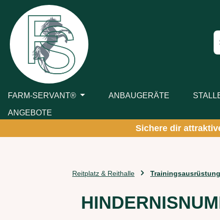
m Hauptinhalt springen
Zur Suche springen
Zur Hauptnavigation springen
FARM-SERVANT®
ANBAUGERÄTE
STALL
ANGEBOTE
Sichere dir attrakti
Reitplatz & Reithalle
Trainingsausrüstun
HINDERNISNUM