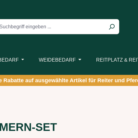
BEDARF
WEIDEBEDARF
REITPLATZ & RE
ve Rabatte auf ausgewählte Artikel für Reiter und Pferd
g
MERN-SET