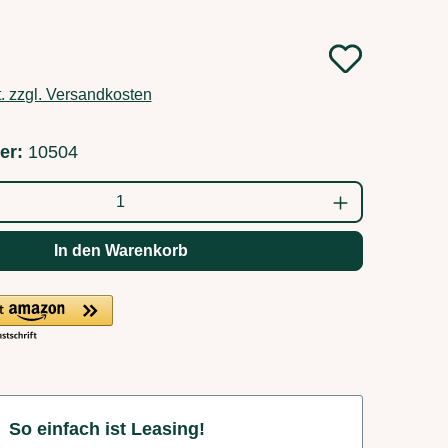
:
t. zzgl. Versandkosten
er:
10504
ahl: Gib den gewünschten Wert ein oder b
In den Warenkorb
So einfach ist Leasing!