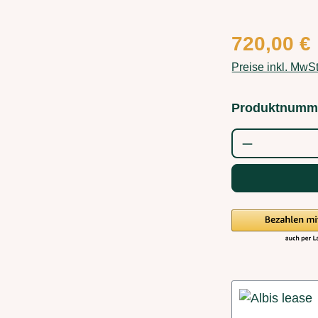
Regulärer Preis
720,00 €
Preise inkl. MwS
Produktnumm
Produkt Anz