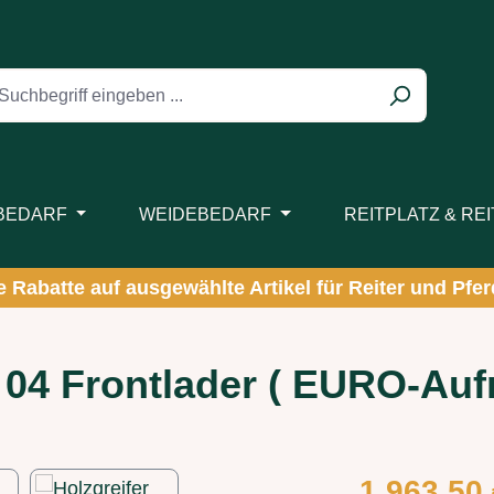
BEDARF
WEIDEBEDARF
REITPLATZ & RE
ve Rabatte auf ausgewählte Artikel für Reiter und Pferd
 04 Frontlader ( EURO-Au
Regulärer Preis
1.963,50