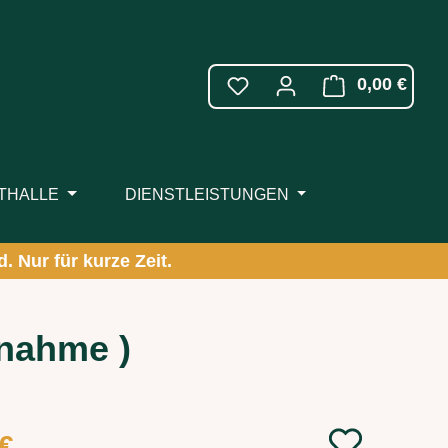
WARE
0,00 €
ITHALLE
DIENSTLEISTUNGEN
. Nur für kurze Zeit.
fnahme )
:
 €