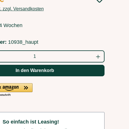
t. zzgl. Versandkosten
3-4 Wochen
er:
10938_haupt
ahl: Gib den gewünschten Wert ein oder b
In den Warenkorb
So einfach ist Leasing!