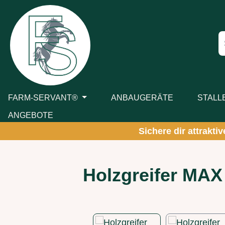
m Hauptinhalt springen
Zur Suche springen
Zur Hauptnavigation springen
FARM-SERVANT®
ANBAUGERÄTE
STALL
ANGEBOTE
Sichere dir attrakti
Holzgreifer MAX
Bildergalerie überspringen