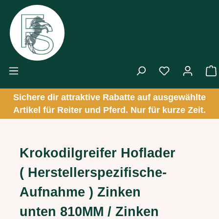
Zum Hauptinhalt springen
Sichere dir attraktive Rabatte auf ausgewählte
Artikel für Reiter und Pferd. Nur für kurze Zeit.
Krokodilgreifer Hoflader
( Herstellerspezifische-
Aufnahme ) Zinken
unten 810MM / Zinken