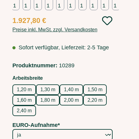
Regulärer Preis:
1.927,80 €
Preise inkl. MwSt. zzgl. Versandkosten
Sofort verfügbar, Lieferzeit: 2-5 Tage
Produktnummer:
10289
auswählen
Arbeitsbreite
1,20 m
1,30 m
1,40 m
1,50 m
1,60 m
1,80 m
2,00 m
2,20 m
2,40 m
EURO-Aufnahme*