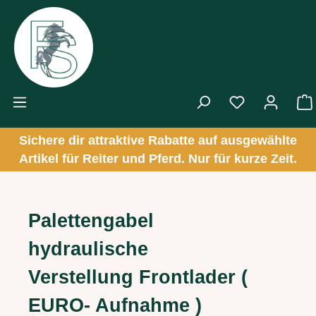
Zum Hauptinhalt springen
Sichere dir attraktive Rabatte auf ausgewählte
Artikel für Reiter und Pferd. Nur für kurze Zeit.
Palettengabel
hydraulische
Verstellung Frontlader (
EURO- Aufnahme )