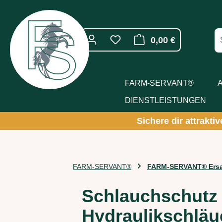
springen
Zur Hauptnavigation springen
WARENKORB
0,00 €
FARM-SERVANT®
DIENSTLEISTUNGEN
Sichere dir attrakti
FARM-SERVANT®
FARM-SERVANT® Ersat
Schlauchschutz 
Hydraulikschläu