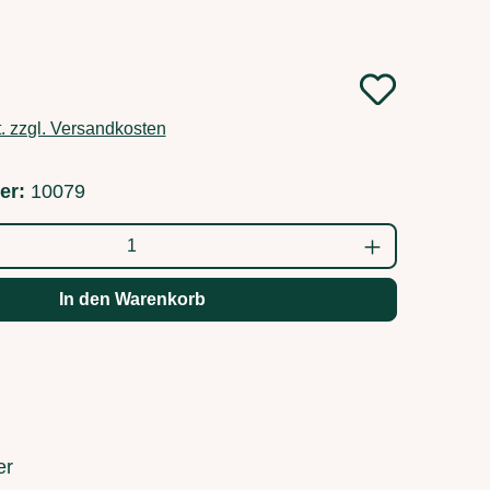
t. zzgl. Versandkosten
er:
10079
ahl: Gib den gewünschten Wert ein oder b
In den Warenkorb
er