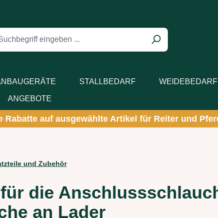
 ENTHÄLT 0 POSITIONEN. DER GESAMTWERT BETRÄGT 
ANBAUGERÄTE
STALLBEDARF
WEIDEBEDARF
ANGEBOTE
ve Rabatte auf ausgewählte Artikel für Reiter und Pferd
zteile und Zubehör
für die Anschlussschlauc
che an Lader