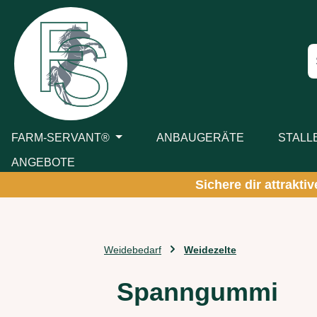
m Hauptinhalt springen
Zur Suche springen
Zur Hauptnavigation springen
FARM-SERVANT®
ANBAUGERÄTE
STALL
ANGEBOTE
Sichere dir attrakti
Weidebedarf
Weidezelte
Spanngummi