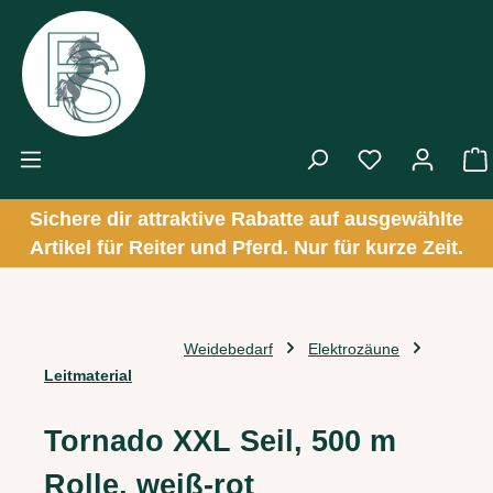
Zum Hauptinhalt springen
Sichere dir attraktive Rabatte auf ausgewählte
Artikel für Reiter und Pferd. Nur für kurze Zeit.
Weidebedarf
Elektrozäune
Leitmaterial
Tornado XXL Seil, 500 m
Rolle, weiß-rot