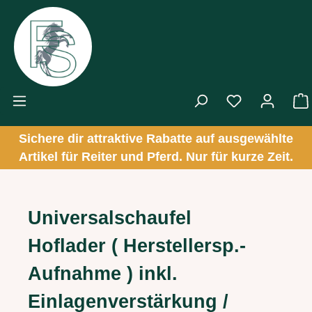
Zum Hauptinhalt springen
Sichere dir attraktive Rabatte auf ausgewählte
Artikel für Reiter und Pferd. Nur für kurze Zeit.
Universalschaufel
Hoflader ( Herstellersp.-
Aufnahme ) inkl.
Einlagenverstärkung /