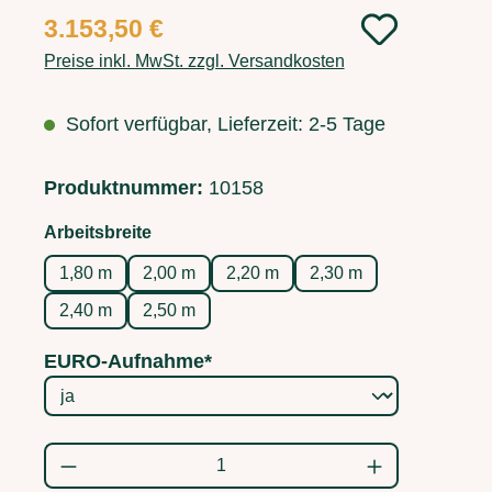
Regulärer Preis:
3.153,50 €
Preise inkl. MwSt. zzgl. Versandkosten
Sofort verfügbar, Lieferzeit: 2-5 Tage
Produktnummer:
10158
auswählen
Arbeitsbreite
1,80 m
2,00 m
2,20 m
2,30 m
2,40 m
2,50 m
EURO-Aufnahme*
Produkt Anzahl: Gib den gewünschten Wert