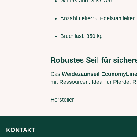
Widerstand: 3,87 Ω/m
Anzahl Leiter: 6 Edelstahlleite
Bruchlast: 350 kg
Robustes Seil für siche
Das
Weidezaunseil EconomyLin
mit Ressourcen. Ideal für Pferde, R
Hersteller
KONTAKT