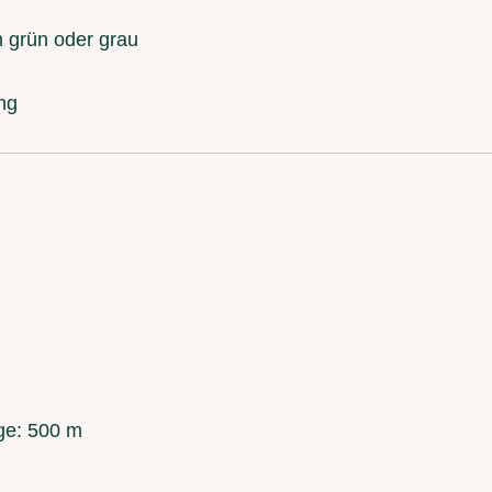
n grün oder grau
ng
ge: 500 m