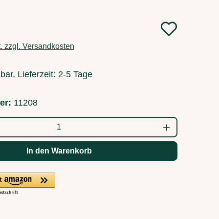
:
t. zzgl. Versandkosten
bar, Lieferzeit: 2-5 Tage
er:
11208
ahl: Gib den gewünschten Wert ein oder b
In den Warenkorb