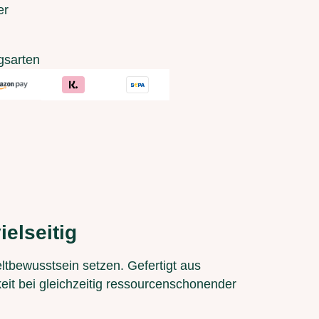
er
gsarten
elseitig
eltbewusstsein setzen. Gefertigt aus
keit bei gleichzeitig ressourcenschonender