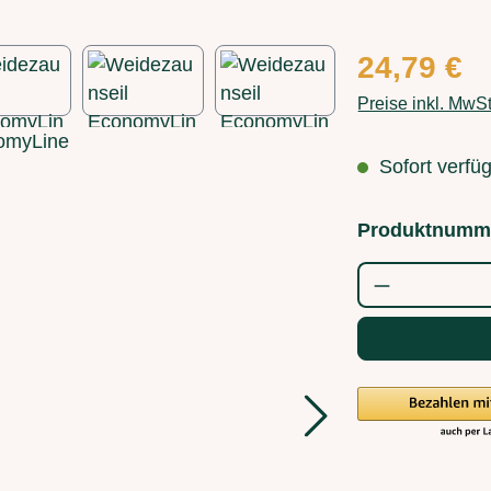
Regulärer Preis
24,79 €
Preise inkl. MwS
Sofort verfüg
Produktnumm
Produkt Anz