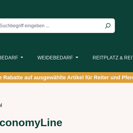
BEDARF
WEIDEBEDARF
REITPLATZ & RE
ve Rabatte auf ausgewählte Artikel für Reiter und Pferd
al
EconomyLine