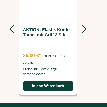
AKTION: Elastik Kordel-
Ersatzak
Torset mit Griff 2 Stk.
FARM-S
Futterau
25,00 €*
37,49 €
28,99 €*
(13.76%
gespart)
gespart)
Preise inkl. MwSt. zzgl.
Preise inkl. 
Versandkosten
Versandkos
In den Warenkorb
In d