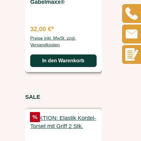
Gabelmaxx®
STALLB
32,00 €*
23,90 €*
Preise inkl. MwSt. zzgl.
Preise inkl. 
Versandkosten
Versandkos
In den Warenkorb
In d
Produktgalerie überspringen
SALE
Rabatt
Rabatt
%
%