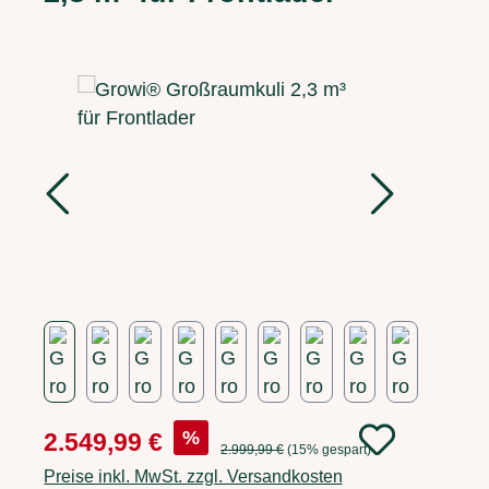
Bildergalerie überspringen
Verkaufspreis:
%
2.549,99 €
Regulärer Preis:
2.999,99 €
(15% gespart)
Preise inkl. MwSt. zzgl. Versandkosten