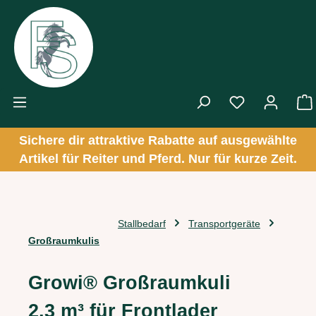
Zum Hauptinhalt springen
Sichere dir attraktive Rabatte auf ausgewählte
Artikel für Reiter und Pferd. Nur für kurze Zeit.
Stallbedarf
Transportgeräte
Großraumkulis
Growi® Großraumkuli
2,3 m³ für Frontlader