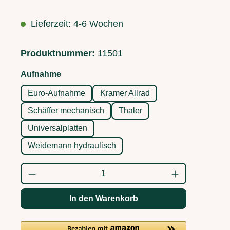
Lieferzeit: 4-6 Wochen
Produktnummer:
11501
auswählen
Aufnahme
Euro-Aufnahme
Kramer Allrad
Schäffer mechanisch
Thaler
Universalplatten
Weidemann hydraulisch
Produkt Anzahl: Gib den gewünschten Wert
In den Warenkorb