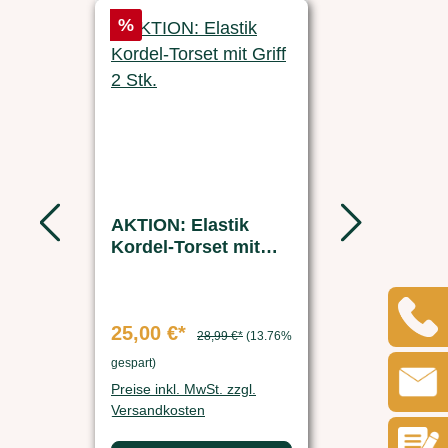
Rabatt
Rabatt
%
%
AKTION: Elastik
Ersatzakku
Kordel-Torset mit
FARM-SE
Griff 2 Stk.
Futterauto
25,00 €*
37,49 €*
28,99 €*
(13.76%
7
gespart)
gespart)
Preise inkl. MwSt. zzgl.
Preise inkl. Mw
Versandkosten
Versandkosten