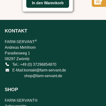
In den Warenkorb
In den W
KONTAKT
®
FARM-SERVANT
Andreas Mehlhorn
Paradiesweg 1
08297 Zwönitz
Tel.: +49 (0) 37296854870
E-Mail:
kontakt@farm-servant.de
shop@farm-servant.de
SHOP
FARM-SERVANT®