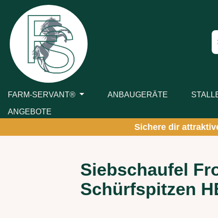
m Hauptinhalt springen
Zur Suche springen
Zur Hauptnavigation springen
FARM-SERVANT®
ANBAUGERÄTE
STALL
ANGEBOTE
Sichere dir attrakti
Siebschaufel Fr
Schürfspitzen H