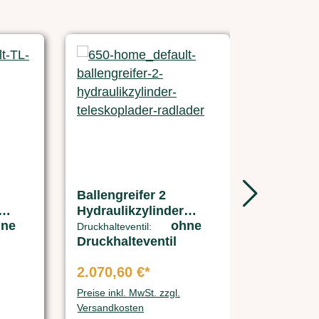
Ballengreifer 2
Ballensc
Hydraulikzylinder
Teleskop
hne
ohne
Teleskoplader /
r
Druckhalteventil:
Druckhalteventil
Radlader
2.070,60 €*
4.391,10
Preise inkl. MwSt. zzgl.
Preise inkl. 
Versandkosten
Versandkos