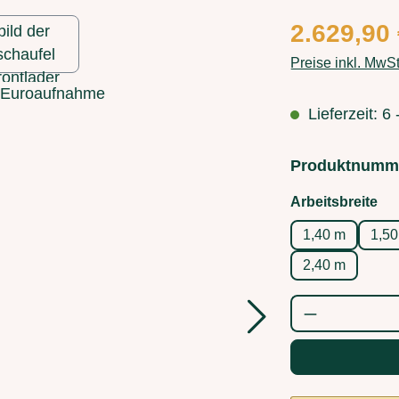
Regulärer Preis
2.629,90
Preise inkl. MwS
Lieferzeit: 6
Produktnumm
au
Arbeitsbreite
1,40 m
1,5
2,40 m
Produkt Anz