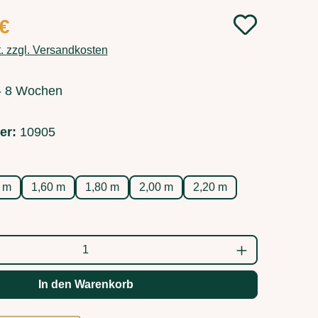
:
 €
t. zzgl. Versandkosten
 - 8 Wochen
er:
10905
swählen
0 m
1,60 m
1,80 m
2,00 m
2,20 m
ahl: Gib den gewünschten Wert ein oder b
In den Warenkorb