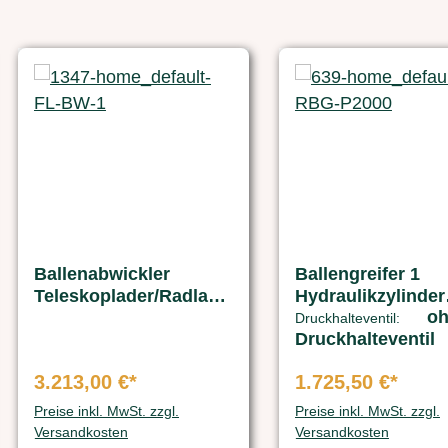
Ballenabwickler
Ballengreifer 1
Teleskoplader/Radlade
Hydraulikzylinder
o
r
Teleskoplader /
Druckhalteventil:
Druckhalteventil
Radlader
3.213,00 €*
1.725,50 €*
Preise inkl. MwSt. zzgl.
Preise inkl. MwSt. zzgl.
Versandkosten
Versandkosten